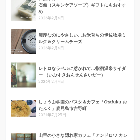
石鹸（スキンケアソープ）ギフトにもおすす
め
2026年2月4日
濃厚なのにやさしい…お米育ちの伊佐牧場ミ
ルク＆クリームチーズ
2026年2月4日
レトロなラベルに惹かれて…指宿温泉サイダ
ー （いぶすきおんせんさいだー）
2026年2月4日
しょうぶ学園のパスタ＆カフェ「Otafuku お
たふく」鹿児島市吉野町
2024年7月23日
山里の小さな隠れ家カフェ「アンドロワ カシ