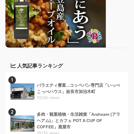
人気記事ランキング
1
バラエティ豊富...コッペパン専門店「いっぺ
こっぺハウス」姶良市加治木町
33258 views
2
多肉・観葉植物・生活雑貨「Araheam (アラ
ヘアム)」とカフェ POT A CUP OF
COFFEE」鹿屋市
28238 views