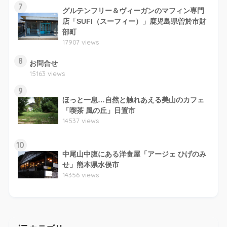
7
グルテンフリー＆ヴィーガンのマフィン専門
店「SUFI（スーフィー）」鹿児島県曽於市財
部町
17907 views
8
お問合せ
15163 views
9
ほっと一息…自然と触れあえる美山のカフェ
「喫茶 風の丘」日置市
14537 views
10
中尾山中腹にある洋食屋「アージェ ひげのみ
せ」熊本県水俣市
14356 views