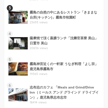
3
霧島の自然の中にあるレストラン「きままな
台所(キッチン)」霧島市牧園町
23693 views
4
薩摩焼で頂く薬膳ランチ「沈壽官茶寮 美山」
日置市 美山
20836 views
5
霧島神宮近くの一軒家 うなぎ料理「よし宗」
鹿児島県霧島市
19365 views
6
志布志のカフェ 「Meals and Grind/Drive
Inn（ミールス アンド グラインド ドライブイ
ン）」鹿児島県志布志市
18414 views