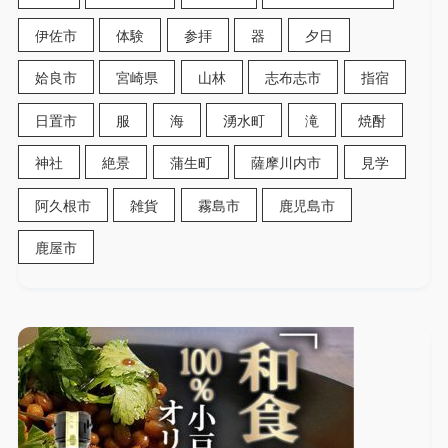
伊佐市
体験
参拝
器
夕日
姶良市
宮崎県
山林
志布志市
指宿
日置市
服
海
湧水町
滝
焼酎
神社
絶景
蒲生町
薩摩川内市
見学
阿久根市
雑貨
霧島市
鹿児島市
鹿屋市