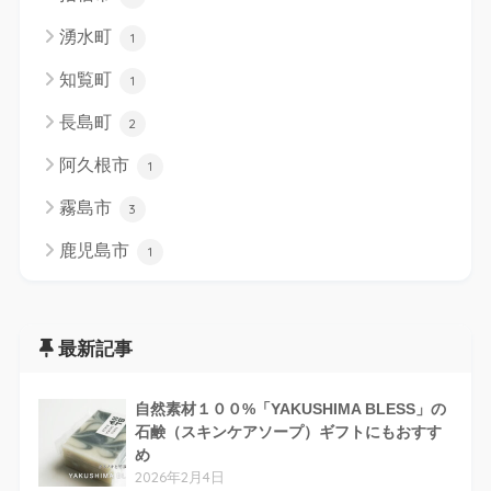
湧水町
1
知覧町
1
長島町
2
阿久根市
1
霧島市
3
鹿児島市
1
最新記事
自然素材１００%「YAKUSHIMA BLESS」の
石鹸（スキンケアソープ）ギフトにもおすす
め
2026年2月4日