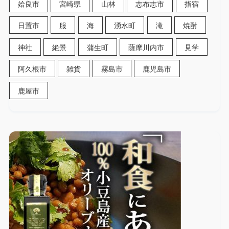
姶良市
宮崎県
山林
志布志市
指宿
日置市
服
海
湧水町
滝
焼酎
神社
絶景
蒲生町
薩摩川内市
見学
阿久根市
雑貨
霧島市
鹿児島市
鹿屋市