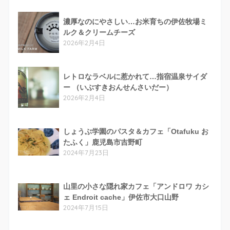
濃厚なのにやさしい…お米育ちの伊佐牧場ミ
ルク＆クリームチーズ
2026年2月4日
レトロなラベルに惹かれて…指宿温泉サイダ
ー （いぶすきおんせんさいだー）
2026年2月4日
しょうぶ学園のパスタ＆カフェ「Otafuku お
たふく」鹿児島市吉野町
2024年7月23日
山里の小さな隠れ家カフェ「アンドロワ カシ
ェ Endroit cache」伊佐市大口山野
2024年7月15日