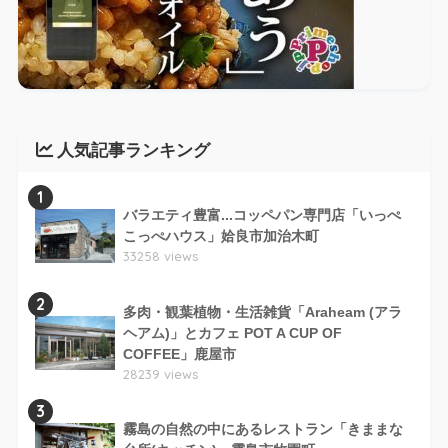
人気記事ランキング
1
バラエティ豊富...コッペパン専門店「いっぺ
こっぺハウス」姶良市加治木町
33258 views
2
多肉・観葉植物・生活雑貨「Araheam (アラ
ヘアム)」とカフェ POT A CUP OF
COFFEE」鹿屋市
28239 views
3
霧島の自然の中にあるレストラン「きままな