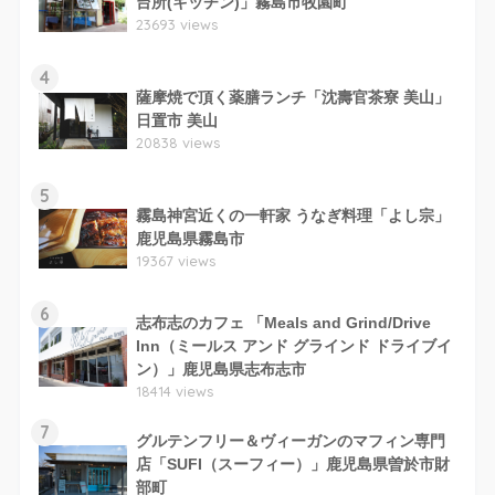
台所(キッチン)」霧島市牧園町
23693 views
4
薩摩焼で頂く薬膳ランチ「沈壽官茶寮 美山」
日置市 美山
20838 views
5
霧島神宮近くの一軒家 うなぎ料理「よし宗」
鹿児島県霧島市
19367 views
6
志布志のカフェ 「Meals and Grind/Drive
Inn（ミールス アンド グラインド ドライブイ
ン）」鹿児島県志布志市
18414 views
7
グルテンフリー＆ヴィーガンのマフィン専門
店「SUFI（スーフィー）」鹿児島県曽於市財
部町