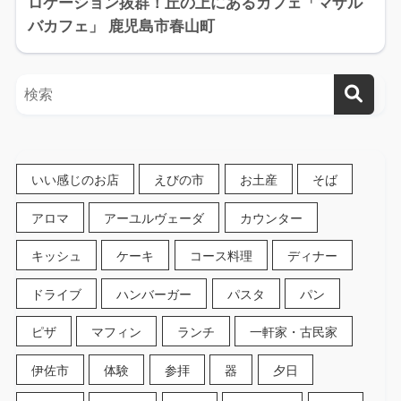
ロケーション抜群！丘の上にあるカフェ「マザル
バカフェ」 鹿児島市春山町
いい感じのお店
えびの市
お土産
そば
アロマ
アーユルヴェーダ
カウンター
キッシュ
ケーキ
コース料理
ディナー
ドライブ
ハンバーガー
パスタ
パン
ピザ
マフィン
ランチ
一軒家・古民家
伊佐市
体験
参拝
器
夕日