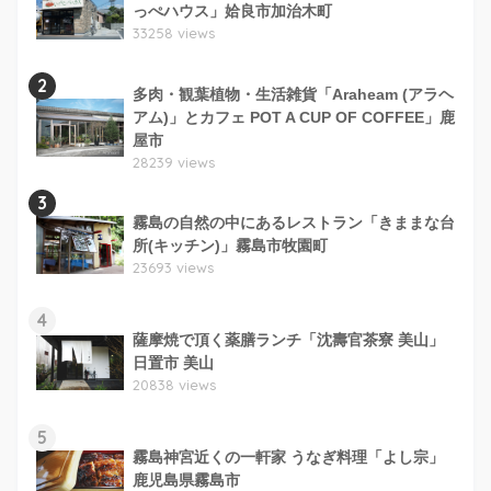
っぺハウス」姶良市加治木町
33258 views
2
多肉・観葉植物・生活雑貨「Araheam (アラヘ
アム)」とカフェ POT A CUP OF COFFEE」鹿
屋市
28239 views
3
霧島の自然の中にあるレストラン「きままな台
所(キッチン)」霧島市牧園町
23693 views
4
薩摩焼で頂く薬膳ランチ「沈壽官茶寮 美山」
日置市 美山
20838 views
5
霧島神宮近くの一軒家 うなぎ料理「よし宗」
鹿児島県霧島市