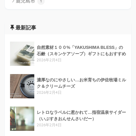
鹿児島市
1
最新記事
自然素材１００%「YAKUSHIMA BLESS」の
石鹸（スキンケアソープ）ギフトにもおすすめ
2026年2月4日
濃厚なのにやさしい…お米育ちの伊佐牧場ミル
ク＆クリームチーズ
2026年2月4日
レトロなラベルに惹かれて…指宿温泉サイダー
（いぶすきおんせんさいだー）
2026年2月4日