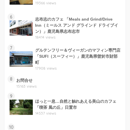
19366 views
6
志布志のカフェ 「Meals and Grind/Drive
Inn（ミールス アンド グラインド ドライブイ
ン）」鹿児島県志布志市
18414 views
7
グルテンフリー＆ヴィーガンのマフィン専門店
「SUFI（スーフィー）」鹿児島県曽於市財部
町
17908 views
8
お問合せ
15163 views
9
ほっと一息…自然と触れあえる美山のカフェ
「喫茶 風の丘」日置市
14537 views
10