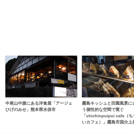
中尾山中腹にある洋食屋「アージェ
霧島キッシュと田園風景に
ひげのみせ」熊本県水俣市
う個性的な空間で寛ぐ
「chichinpuipui caf
いカフェ）」霧島市国分上