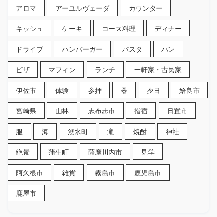
アロマ
アーユルヴェーダ
カウンター
キッシュ
ケーキ
コース料理
ディナー
ドライブ
ハンバーガー
パスタ
パン
ピザ
マフィン
ランチ
一軒家・古民家
伊佐市
体験
参拝
器
夕日
姶良市
宮崎県
山林
志布志市
指宿
日置市
服
海
湧水町
滝
焼酎
神社
絶景
蒲生町
薩摩川内市
見学
阿久根市
雑貨
霧島市
鹿児島市
鹿屋市