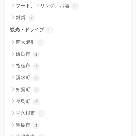
フード、ドリンク、お酒
1
雑貨
7
観光・ドライブ
15
南大隅町
1
姶良市
2
指宿市
3
湧水町
1
知覧町
1
長島町
2
阿久根市
1
霧島市
3