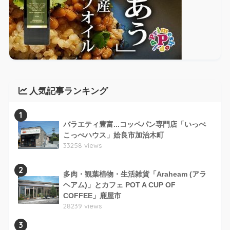
人気記事ランキング
1
バラエティ豊富...コッペパン専門店「いっぺ
こっぺハウス」姶良市加治木町
33258 views
2
多肉・観葉植物・生活雑貨「Araheam (アラ
ヘアム)」とカフェ POT A CUP OF
COFFEE」鹿屋市
28239 views
3