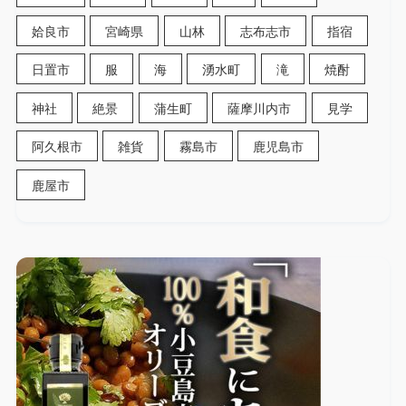
姶良市
宮崎県
山林
志布志市
指宿
日置市
服
海
湧水町
滝
焼酎
神社
絶景
蒲生町
薩摩川内市
見学
阿久根市
雑貨
霧島市
鹿児島市
鹿屋市