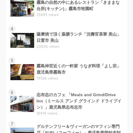
霧島の自然の中にあるレストラン「きままな
台所(キッチン)」霧島市牧園町
23693 views
4
薩摩焼で頂く薬膳ランチ「沈壽官茶寮 美山」
日置市 美山
20838 views
5
霧島神宮近くの一軒家 うなぎ料理「よし宗」
鹿児島県霧島市
19366 views
6
志布志のカフェ 「Meals and Grind/Drive
Inn（ミールス アンド グラインド ドライブイ
ン）」鹿児島県志布志市
18414 views
7
グルテンフリー＆ヴィーガンのマフィン専門
店「SUFI（スーフィー）」鹿児島県曽於市財