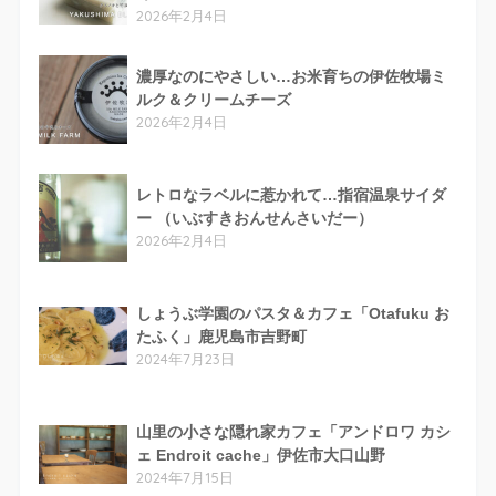
2026年2月4日
濃厚なのにやさしい…お米育ちの伊佐牧場ミ
ルク＆クリームチーズ
2026年2月4日
レトロなラベルに惹かれて…指宿温泉サイダ
ー （いぶすきおんせんさいだー）
2026年2月4日
しょうぶ学園のパスタ＆カフェ「Otafuku お
たふく」鹿児島市吉野町
2024年7月23日
山里の小さな隠れ家カフェ「アンドロワ カシ
ェ Endroit cache」伊佐市大口山野
2024年7月15日