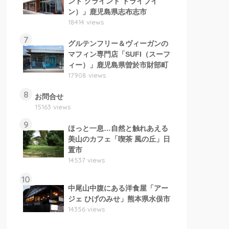
ンド グラインド ドライブイ
ン）」鹿児島県志布志市
18414 views
7
グルテンフリー＆ヴィーガンの
マフィン専門店「SUFI（スーフ
ィー）」鹿児島県曽於市財部町
17908 views
8
お問合せ
15163 views
9
ほっと一息…自然と触れあえる
美山のカフェ「喫茶 風の丘」日
置市
14537 views
10
中尾山中腹にある洋食屋「アー
ジェ ひげのみせ」熊本県水俣市
14356 views