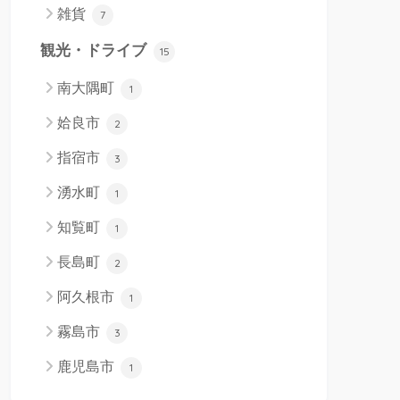
雑貨
7
観光・ドライブ
15
南大隅町
1
姶良市
2
指宿市
3
湧水町
1
知覧町
1
長島町
2
阿久根市
1
霧島市
3
鹿児島市
1