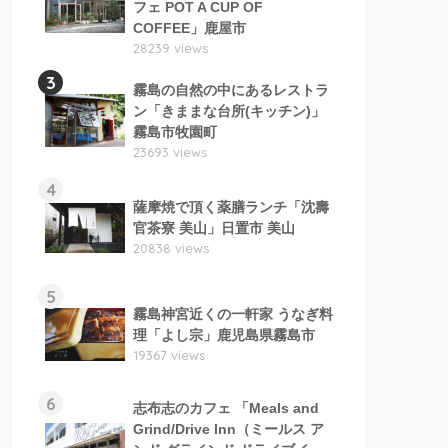
フェ POT A CUP OF
COFFEE」鹿屋市
28239 views
3
霧島の自然の中にあるレストラ
ン「きままな台所(キッチン)」
霧島市牧園町
23693 views
4
薩摩焼で頂く薬膳ランチ「沈壽
官茶寮 美山」日置市 美山
20838 views
5
霧島神宮近くの一軒家 うなぎ料
理「よし宗」鹿児島県霧島市
19367 views
6
志布志のカフェ 「Meals and
Grind/Drive Inn（ミールス ア