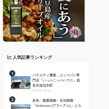
人気記事ランキング
1
バラエティ豊富...コッペパン専
門店「いっぺこっぺハウス」姶
良市加治木町
33258 views
2
多肉・観葉植物・生活雑貨
「Araheam (アラヘアム)」とカ