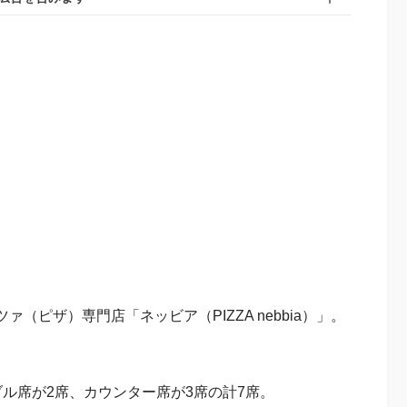
ピザ）専門店「ネッビア（PIZZA nebbia）」。
ル席が2席、カウンター席が3席の計7席。