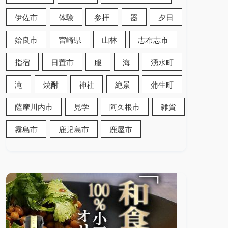
伊佐市
体験
参拝
器
夕日
姶良市
宮崎県
山林
志布志市
指宿
日置市
服
海
湧水町
滝
焼酎
神社
絶景
蒲生町
薩摩川内市
見学
阿久根市
雑貨
霧島市
鹿児島市
鹿屋市