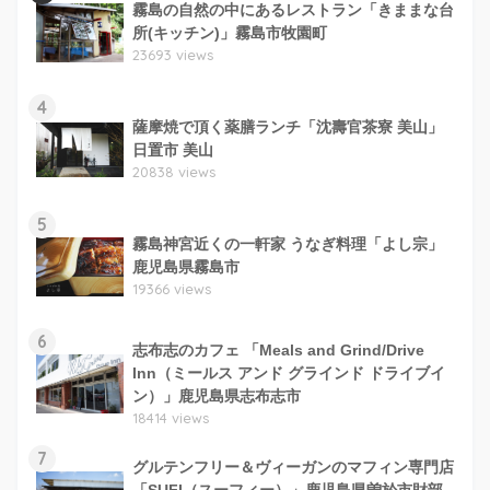
霧島の自然の中にあるレストラン「きままな台
所(キッチン)」霧島市牧園町
23693 views
4
薩摩焼で頂く薬膳ランチ「沈壽官茶寮 美山」
日置市 美山
20838 views
5
霧島神宮近くの一軒家 うなぎ料理「よし宗」
鹿児島県霧島市
19366 views
6
志布志のカフェ 「Meals and Grind/Drive
Inn（ミールス アンド グラインド ドライブイ
ン）」鹿児島県志布志市
18414 views
7
グルテンフリー＆ヴィーガンのマフィン専門店