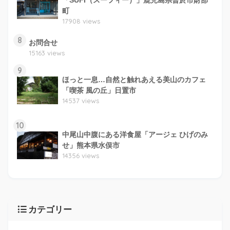
「SUFI（スーフィー）」鹿児島県曽於市財部
町
17908 views
8
お問合せ
15163 views
9
ほっと一息…自然と触れあえる美山のカフェ
「喫茶 風の丘」日置市
14537 views
10
中尾山中腹にある洋食屋「アージェ ひげのみ
せ」熊本県水俣市
14356 views
カテゴリー