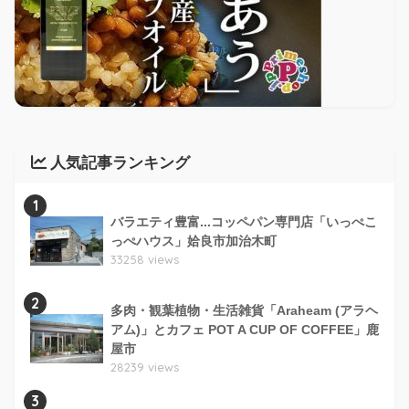
人気記事ランキング
1
バラエティ豊富...コッペパン専門店「いっぺこ
っぺハウス」姶良市加治木町
33258 views
2
多肉・観葉植物・生活雑貨「Araheam (アラヘ
アム)」とカフェ POT A CUP OF COFFEE」鹿
屋市
28239 views
3