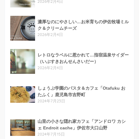
2026年2月4日
濃厚なのにやさしい…お米育ちの伊佐牧場ミル
ク＆クリームチーズ
2026年2月4日
レトロなラベルに惹かれて…指宿温泉サイダー
（いぶすきおんせんさいだー）
2026年2月4日
しょうぶ学園のパスタ＆カフェ「Otafuku お
たふく」鹿児島市吉野町
2024年7月23日
山里の小さな隠れ家カフェ「アンドロワ カシ
ェ Endroit cache」伊佐市大口山野
2024年7月15日