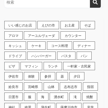
いい感じのお店
えびの市
お土産
そば
アロマ
アーユルヴェーダ
カウンター
キッシュ
ケーキ
コース料理
ディナー
ドライブ
ハンバーガー
パスタ
パン
ピザ
マフィン
ランチ
一軒家・古民家
伊佐市
体験
参拝
器
夕日
姶良市
宮崎県
山林
志布志市
指宿
日置市
服
海
湧水町
滝
焼酎
神社
絶景
蒲生町
薩摩川内市
見学