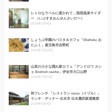
レトロなラベルに惹かれて…指宿温泉サイダ
ー （いぶすきおんせんさいだー）
2026年2月4日
しょうぶ学園のパスタ＆カフェ「Otafuku お
たふく」鹿児島市吉野町
2024年7月23日
山里の小さな隠れ家カフェ「アンドロワ カシ
ェ Endroit cache」伊佐市大口山野
2024年7月15日
和フレンチ 「レストラン izuru（イヅル）」
ランチ・ディナー 出水市 出水麓武家屋敷群
2024年6月4日