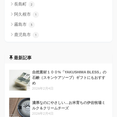
長島町
2
阿久根市
1
霧島市
3
鹿児島市
1
最新記事
自然素材１００%「YAKUSHIMA BLESS」の
石鹸（スキンケアソープ）ギフトにもおすす
め
2026年2月4日
濃厚なのにやさしい…お米育ちの伊佐牧場ミ
ルク＆クリームチーズ
2026年2月4日