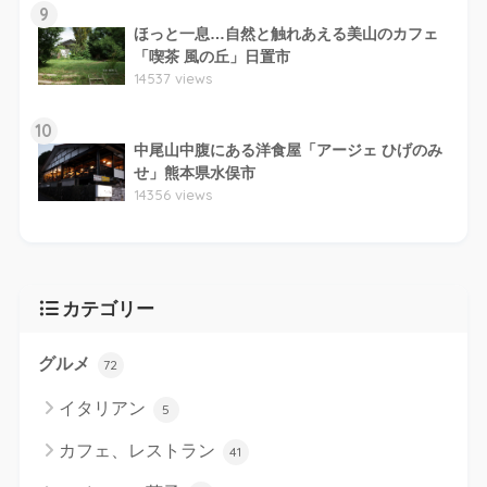
9
ほっと一息…自然と触れあえる美山のカフェ
「喫茶 風の丘」日置市
14537 views
10
中尾山中腹にある洋食屋「アージェ ひげのみ
せ」熊本県水俣市
14356 views
カテゴリー
グルメ
72
イタリアン
5
カフェ、レストラン
41