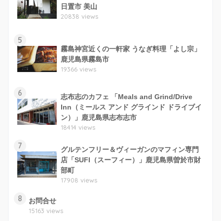
日置市 美山
20838 views
5
霧島神宮近くの一軒家 うなぎ料理「よし宗」
鹿児島県霧島市
19366 views
6
志布志のカフェ 「Meals and Grind/Drive
Inn（ミールス アンド グラインド ドライブイ
ン）」鹿児島県志布志市
18414 views
7
グルテンフリー＆ヴィーガンのマフィン専門
店「SUFI（スーフィー）」鹿児島県曽於市財
部町
17908 views
8
お問合せ
15163 views