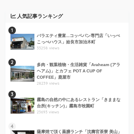
人気記事ランキング
1
バラエティ豊富...コッペパン専門店「いっぺ
こっぺハウス」姶良市加治木町
33258 views
2
多肉・観葉植物・生活雑貨「Araheam (アラ
ヘアム)」とカフェ POT A CUP OF
COFFEE」鹿屋市
28239 views
3
霧島の自然の中にあるレストラン「きままな
台所(キッチン)」霧島市牧園町
23693 views
4
薩摩焼で頂く薬膳ランチ「沈壽官茶寮 美山」