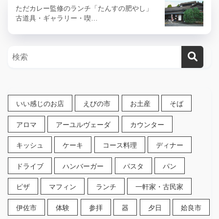
ただカレー監修のランチ「たんすの肥やし」
古道具・ギャラリー・喫…
いい感じのお店
えびの市
お土産
そば
アロマ
アーユルヴェーダ
カウンター
キッシュ
ケーキ
コース料理
ディナー
ドライブ
ハンバーガー
パスタ
パン
ピザ
マフィン
ランチ
一軒家・古民家
伊佐市
体験
参拝
器
夕日
姶良市