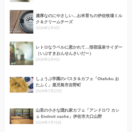
濃厚なのにやさしい…お米育ちの伊佐牧場ミル
ク＆クリームチーズ
2026年2月4日
レトロなラベルに惹かれて…指宿温泉サイダー
（いぶすきおんせんさいだー）
2026年2月4日
しょうぶ学園のパスタ＆カフェ「Otafuku お
たふく」鹿児島市吉野町
2024年7月23日
山里の小さな隠れ家カフェ「アンドロワ カシ
ェ Endroit cache」伊佐市大口山野
2024年7月15日