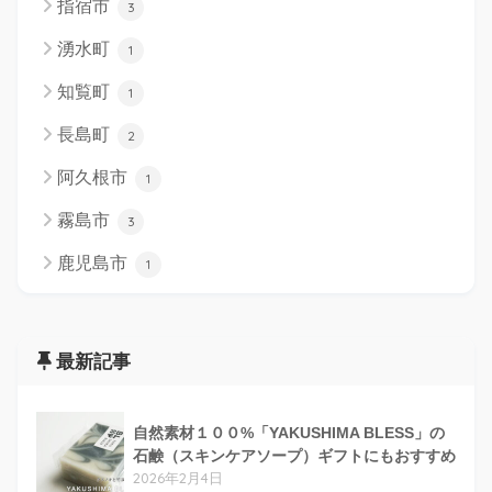
指宿市
3
湧水町
1
知覧町
1
長島町
2
阿久根市
1
霧島市
3
鹿児島市
1
最新記事
自然素材１００%「YAKUSHIMA BLESS」の
石鹸（スキンケアソープ）ギフトにもおすすめ
2026年2月4日