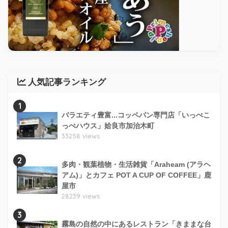
人気記事ランキング
1
バラエティ豊富...コッペパン専門店「いっぺこ
っぺハウス」姶良市加治木町
33258 views
2
多肉・観葉植物・生活雑貨「Araheam (アラヘ
アム)」とカフェ POT A CUP OF COFFEE」鹿
屋市
28239 views
3
霧島の自然の中にあるレストラン「きままな台