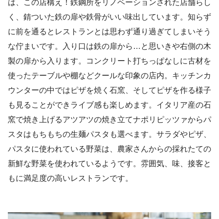
は、この店構え！鉄鋼所をリノベーションされた店舗らし
く、錆ついた鉄の扉や鉄骨がいい味出しています。知らず
に前を通るとレストランとは思わず通り過ぎてしまいそう
な佇まいです。入り口は鉄の扉から…と思いきや右側の木
製の扉から入ります。コンクリート打ちっぱなしに古材を
使ったテーブルや棚などクールな印象の店内。キッチンカ
ウンターの中ではピザを焼く石窯、そしてピザを作る様子
も見ることができライブ感も楽しめます。イタリア産の石
窯で焼き上げるアツアツの焼き立てナポリピッツァからパ
スタはもちもちの生麺パスタも選べます。サラダやピザ、
パスタに使われている野菜は、農家さんからの採れたての
新鮮な野菜を使われているようです。雰囲気、味、接客と
もに満足度の高いレストランです。