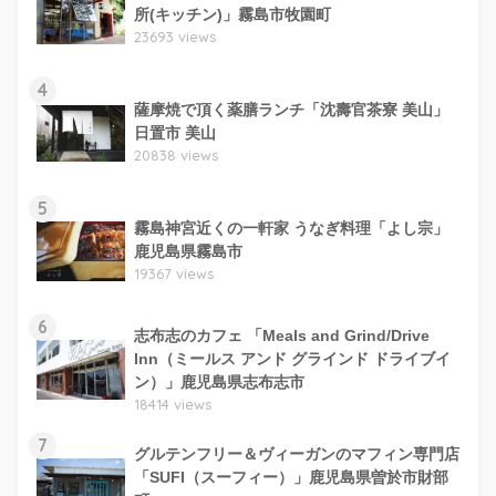
所(キッチン)」霧島市牧園町
23693 views
4
薩摩焼で頂く薬膳ランチ「沈壽官茶寮 美山」
日置市 美山
20838 views
5
霧島神宮近くの一軒家 うなぎ料理「よし宗」
鹿児島県霧島市
19367 views
6
志布志のカフェ 「Meals and Grind/Drive
Inn（ミールス アンド グラインド ドライブイ
ン）」鹿児島県志布志市
18414 views
7
グルテンフリー＆ヴィーガンのマフィン専門店
「SUFI（スーフィー）」鹿児島県曽於市財部