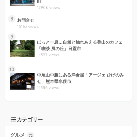
町
17908 views
8
お問合せ
15163 views
9
ほっと一息…自然と触れあえる美山のカフェ
「喫茶 風の丘」日置市
14537 views
10
中尾山中腹にある洋食屋「アージェ ひげのみ
せ」熊本県水俣市
14356 views
カテゴリー
グルメ
72