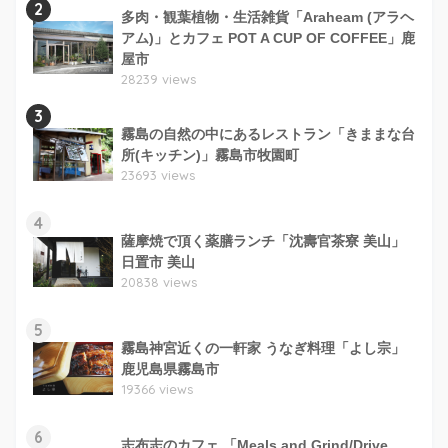
2
多肉・観葉植物・生活雑貨「Araheam (アラヘ
アム)」とカフェ POT A CUP OF COFFEE」鹿
屋市
28239 views
3
霧島の自然の中にあるレストラン「きままな台
所(キッチン)」霧島市牧園町
23693 views
4
薩摩焼で頂く薬膳ランチ「沈壽官茶寮 美山」
日置市 美山
20838 views
5
霧島神宮近くの一軒家 うなぎ料理「よし宗」
鹿児島県霧島市
19366 views
6
志布志のカフェ 「Meals and Grind/Drive