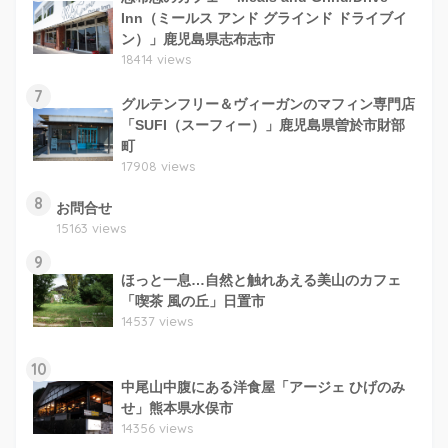
Inn（ミールス アンド グラインド ドライブイ
ン）」鹿児島県志布志市
18414 views
7
グルテンフリー＆ヴィーガンのマフィン専門店
「SUFI（スーフィー）」鹿児島県曽於市財部
町
17908 views
8
お問合せ
15163 views
9
ほっと一息…自然と触れあえる美山のカフェ
「喫茶 風の丘」日置市
14537 views
10
中尾山中腹にある洋食屋「アージェ ひげのみ
せ」熊本県水俣市
14356 views