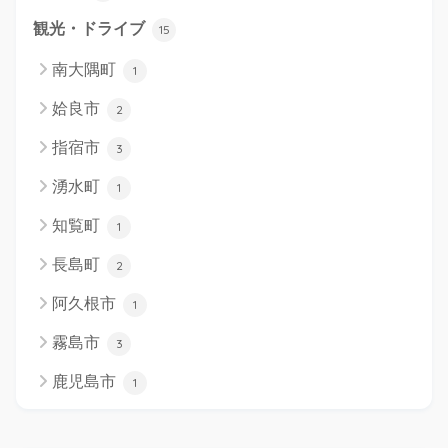
観光・ドライブ
15
南大隅町
1
姶良市
2
指宿市
3
湧水町
1
知覧町
1
長島町
2
阿久根市
1
霧島市
3
鹿児島市
1