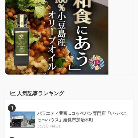
人気記事ランキング
1
バラエティ豊富...コッペパン専門店「いっぺこ
っぺハウス」姶良市加治木町
33258 views