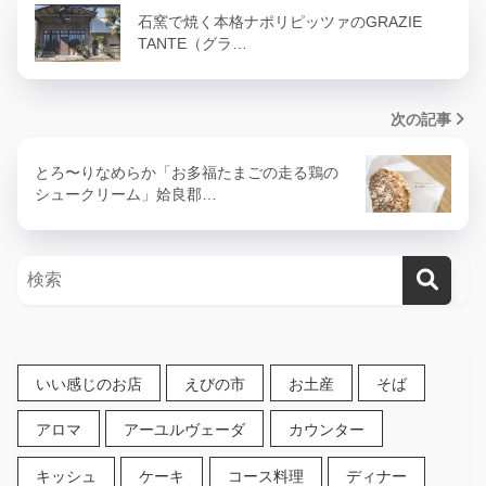
石窯で焼く本格ナポリピッツァのGRAZIE
TANTE（グラ…
次の記事
とろ〜りなめらか「お多福たまごの走る鶏の
シュークリーム」姶良郡…
いい感じのお店
えびの市
お土産
そば
アロマ
アーユルヴェーダ
カウンター
キッシュ
ケーキ
コース料理
ディナー