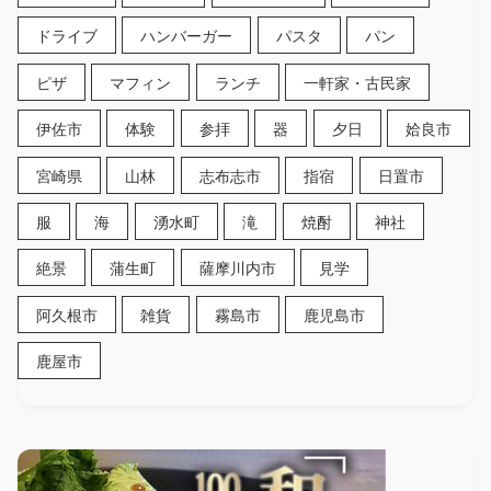
ドライブ
ハンバーガー
パスタ
パン
ピザ
マフィン
ランチ
一軒家・古民家
伊佐市
体験
参拝
器
夕日
姶良市
宮崎県
山林
志布志市
指宿
日置市
服
海
湧水町
滝
焼酎
神社
絶景
蒲生町
薩摩川内市
見学
阿久根市
雑貨
霧島市
鹿児島市
鹿屋市