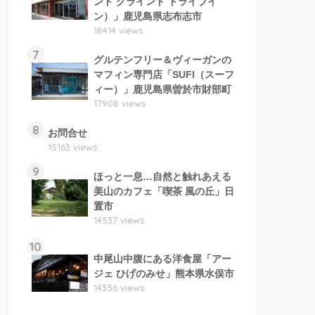
ンド グラインド ドライブイ
ン）」鹿児島県志布志市
18414 views
7
グルテンフリー＆ヴィーガンの
マフィン専門店「SUFI（スーフ
ィー）」鹿児島県曽於市財部町
17908 views
8
お問合せ
15163 views
9
ほっと一息…自然と触れあえる
美山のカフェ「喫茶 風の丘」日
置市
14537 views
10
中尾山中腹にある洋食屋「アー
ジェ ひげのみせ」熊本県水俣市
14356 views