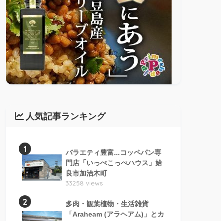
人気記事ランキング
1
バラエティ豊富...コッペパン専
門店「いっぺこっぺハウス」姶
良市加治木町
33258 views
2
多肉・観葉植物・生活雑貨
「Araheam (アラヘアム)」とカ