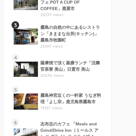
フェ POT A CUP OF
COFFEE」鹿屋市
28239 views
3
霧島の自然の中にあるレストラ
ン「きままな台所(キッチン)」
霧島市牧園町
23693 views
4
薩摩焼で頂く薬膳ランチ「沈壽
官茶寮 美山」日置市 美山
20838 views
5
霧島神宮近くの一軒家 うなぎ料
理「よし宗」鹿児島県霧島市
19367 views
6
志布志のカフェ 「Meals and
Grind/Drive Inn（ミールス ア