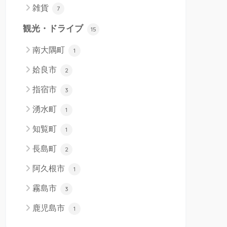
雑貨
7
観光・ドライブ
15
南大隅町
1
姶良市
2
指宿市
3
湧水町
1
知覧町
1
長島町
2
阿久根市
1
霧島市
3
鹿児島市
1