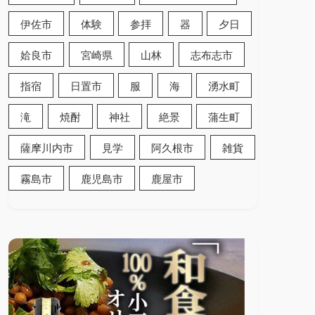
伊佐市
体験
参拝
器
夕日
姶良市
宮崎県
山林
志布志市
指宿
日置市
服
海
湧水町
滝
焼酎
神社
絶景
蒲生町
薩摩川内市
見学
阿久根市
雑貨
霧島市
鹿児島市
鹿屋市