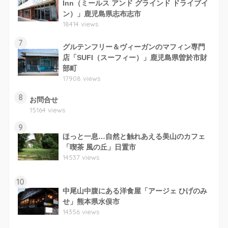
Inn（ミールス アンド グラインド ドライブイ
ン）」鹿児島県志布志市
18414 views
7
グルテンフリー＆ヴィーガンのマフィン専門
店「SUFI（スーフィー）」鹿児島県曽於市財
部町
17908 views
8
お問合せ
15164 views
9
ほっと一息…自然と触れあえる美山のカフェ
「喫茶 風の丘」日置市
14537 views
10
中尾山中腹にある洋食屋「アージェ ひげのみ
せ」熊本県水俣市
14356 views