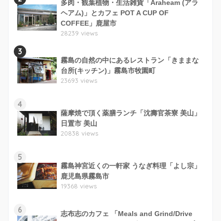
多肉・観葉植物・生活雑貨「Araheam (アラ
ヘアム)」とカフェ POT A CUP OF
COFFEE」鹿屋市
28239 views
3
霧島の自然の中にあるレストラン「きままな
台所(キッチン)」霧島市牧園町
23693 views
4
薩摩焼で頂く薬膳ランチ「沈壽官茶寮 美山」
日置市 美山
20838 views
5
霧島神宮近くの一軒家 うなぎ料理「よし宗」
鹿児島県霧島市
19368 views
6
志布志のカフェ 「Meals and Grind/Drive