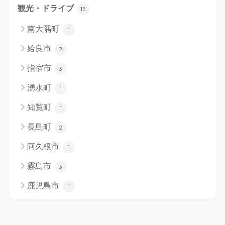
観光・ドライブ
15
南大隅町
1
姶良市
2
指宿市
3
湧水町
1
知覧町
1
長島町
2
阿久根市
1
霧島市
3
鹿児島市
1