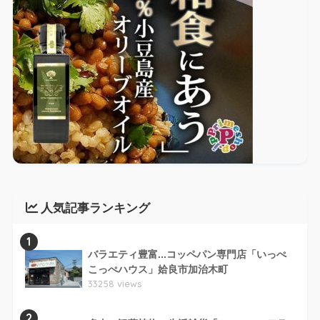
人気記事ランキング
1
バラエティ豊富...コッペパン専門店「いっぺ
こっぺハウス」姶良市加治木町
33258 views
2