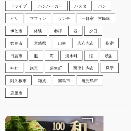
ドライブ
ハンバーガー
パスタ
パン
ピザ
マフィン
ランチ
一軒家・古民家
伊佐市
体験
参拝
器
夕日
姶良市
宮崎県
山林
志布志市
指宿
日置市
服
海
湧水町
滝
焼酎
神社
絶景
蒲生町
薩摩川内市
見学
阿久根市
雑貨
霧島市
鹿児島市
鹿屋市