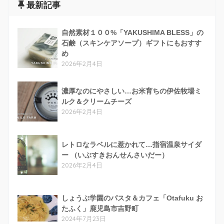
最新記事
自然素材１００%「YAKUSHIMA BLESS」の
石鹸（スキンケアソープ）ギフトにもおすす
め
2026年2月4日
濃厚なのにやさしい…お米育ちの伊佐牧場ミ
ルク＆クリームチーズ
2026年2月4日
レトロなラベルに惹かれて…指宿温泉サイダ
ー （いぶすきおんせんさいだー）
2026年2月4日
しょうぶ学園のパスタ＆カフェ「Otafuku お
たふく」鹿児島市吉野町
2024年7月23日