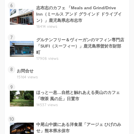
6
志布志のカフェ 「Meals and Grind/Drive
Inn（ミールス アンド グラインド ドライブイ
ン）」鹿児島県志布志市
18414 views
7
グルテンフリー＆ヴィーガンのマフィン専門店
「SUFI（スーフィー）」鹿児島県曽於市財部
町
17908 views
8
お問合せ
15164 views
9
ほっと一息…自然と触れあえる美山のカフェ
「喫茶 風の丘」日置市
14537 views
10
中尾山中腹にある洋食屋「アージェ ひげのみ
せ」熊本県水俣市