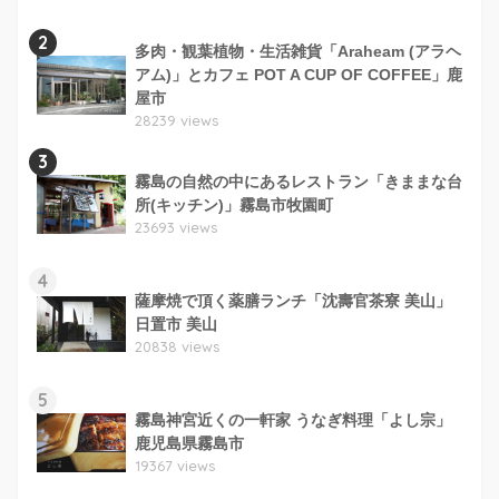
2
多肉・観葉植物・生活雑貨「Araheam (アラヘ
アム)」とカフェ POT A CUP OF COFFEE」鹿
屋市
28239 views
3
霧島の自然の中にあるレストラン「きままな台
所(キッチン)」霧島市牧園町
23693 views
4
薩摩焼で頂く薬膳ランチ「沈壽官茶寮 美山」
日置市 美山
20838 views
5
霧島神宮近くの一軒家 うなぎ料理「よし宗」
鹿児島県霧島市
19367 views