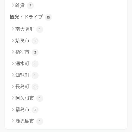
雑貨
7
観光・ドライブ
15
南大隅町
1
姶良市
2
指宿市
3
湧水町
1
知覧町
1
長島町
2
阿久根市
1
霧島市
3
鹿児島市
1