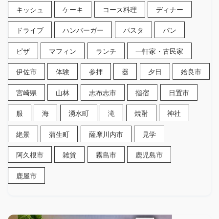
キッシュ
ケーキ
コース料理
ディナー
ドライブ
ハンバーガー
パスタ
パン
ピザ
マフィン
ランチ
一軒家・古民家
伊佐市
体験
参拝
器
夕日
姶良市
宮崎県
山林
志布志市
指宿
日置市
服
海
湧水町
滝
焼酎
神社
絶景
蒲生町
薩摩川内市
見学
阿久根市
雑貨
霧島市
鹿児島市
鹿屋市