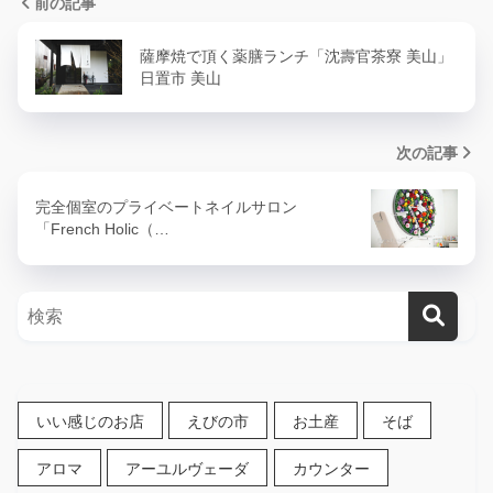
前の記事
薩摩焼で頂く薬膳ランチ「沈壽官茶寮 美山」
日置市 美山
次の記事
完全個室のプライベートネイルサロン
「French Holic（…
いい感じのお店
えびの市
お土産
そば
アロマ
アーユルヴェーダ
カウンター