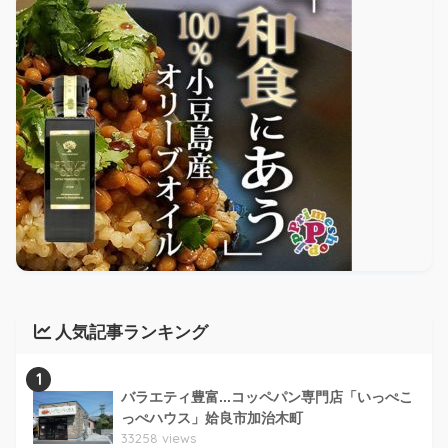
人気記事ランキング
1
バラエティ豊富...コッペパン専門店「いっぺこ
っぺハウス」姶良市加治木町
33258 views