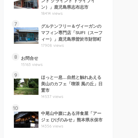
ンド グラインド ドライブイ
ン）」鹿児島県志布志市
18414 views
7
グルテンフリー＆ヴィーガンの
マフィン専門店「SUFI（スーフ
ィー）」鹿児島県曽於市財部町
17908 views
8
お問合せ
15163 views
9
ほっと一息…自然と触れあえる
美山のカフェ「喫茶 風の丘」日
置市
14537 views
10
中尾山中腹にある洋食屋「アー
ジェ ひげのみせ」熊本県水俣市
14356 views