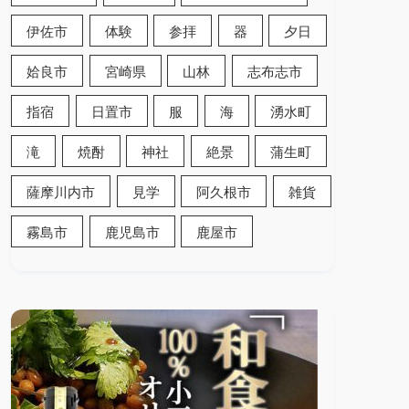
伊佐市
体験
参拝
器
夕日
姶良市
宮崎県
山林
志布志市
指宿
日置市
服
海
湧水町
滝
焼酎
神社
絶景
蒲生町
薩摩川内市
見学
阿久根市
雑貨
霧島市
鹿児島市
鹿屋市