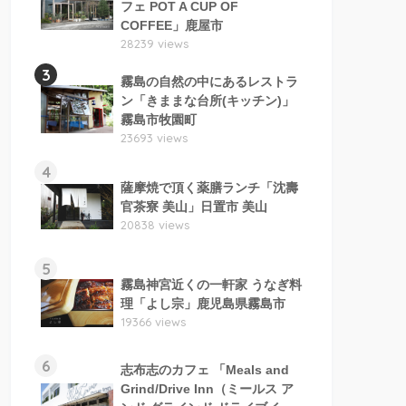
フェ POT A CUP OF
COFFEE」鹿屋市
28239 views
3
霧島の自然の中にあるレストラ
ン「きままな台所(キッチン)」
霧島市牧園町
23693 views
4
薩摩焼で頂く薬膳ランチ「沈壽
官茶寮 美山」日置市 美山
20838 views
5
霧島神宮近くの一軒家 うなぎ料
理「よし宗」鹿児島県霧島市
19366 views
6
志布志のカフェ 「Meals and
Grind/Drive Inn（ミールス ア