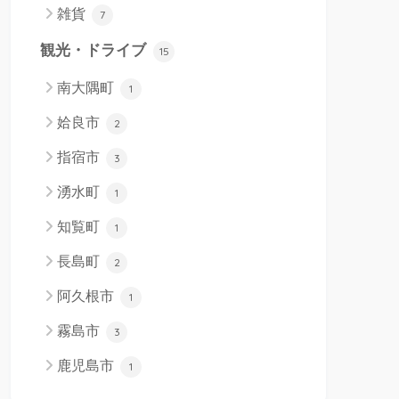
雑貨
7
観光・ドライブ
15
南大隅町
1
姶良市
2
指宿市
3
湧水町
1
知覧町
1
長島町
2
阿久根市
1
霧島市
3
鹿児島市
1