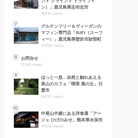
ンド グラインド ドライブイ
ン）」鹿児島県志布志市
18414 views
7
グルテンフリー＆ヴィーガンの
マフィン専門店「SUFI（スーフ
ィー）」鹿児島県曽於市財部町
17908 views
8
お問合せ
15163 views
9
ほっと一息…自然と触れあえる
美山のカフェ「喫茶 風の丘」日
置市
14537 views
10
中尾山中腹にある洋食屋「アー
ジェ ひげのみせ」熊本県水俣市
14356 views