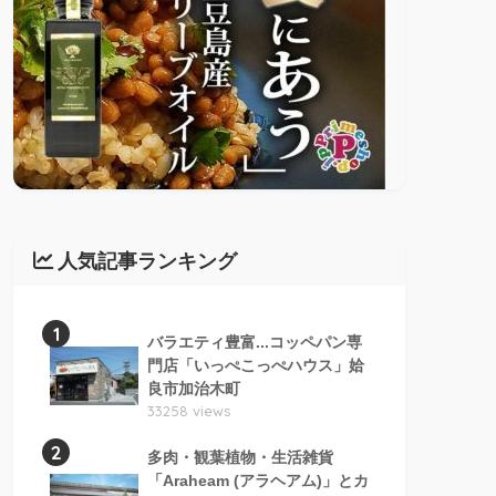
人気記事ランキング
1
バラエティ豊富...コッペパン専
門店「いっぺこっぺハウス」姶
良市加治木町
33258 views
2
多肉・観葉植物・生活雑貨
「Araheam (アラヘアム)」とカ