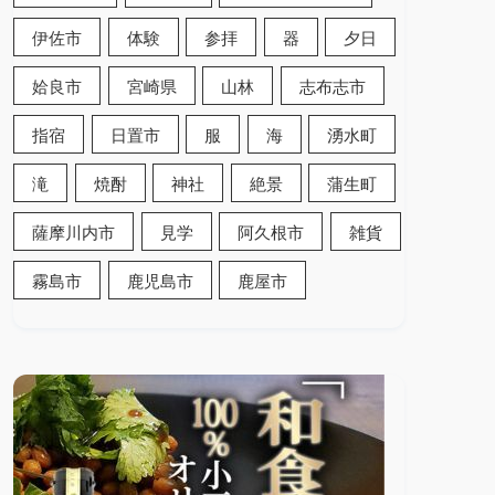
伊佐市
体験
参拝
器
夕日
姶良市
宮崎県
山林
志布志市
指宿
日置市
服
海
湧水町
滝
焼酎
神社
絶景
蒲生町
薩摩川内市
見学
阿久根市
雑貨
霧島市
鹿児島市
鹿屋市