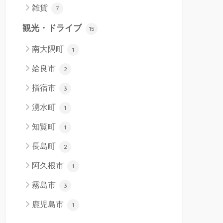
雑貨
7
観光・ドライブ
15
南大隅町
1
姶良市
2
指宿市
3
湧水町
1
知覧町
1
長島町
2
阿久根市
1
霧島市
3
鹿児島市
1