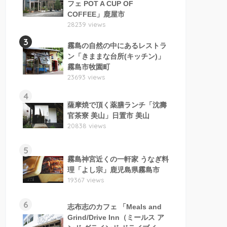
フェ POT A CUP OF
COFFEE」鹿屋市
28239 views
3
霧島の自然の中にあるレストラ
ン「きままな台所(キッチン)」
霧島市牧園町
23693 views
4
薩摩焼で頂く薬膳ランチ「沈壽
官茶寮 美山」日置市 美山
20838 views
5
霧島神宮近くの一軒家 うなぎ料
理「よし宗」鹿児島県霧島市
19367 views
6
志布志のカフェ 「Meals and
Grind/Drive Inn（ミールス ア