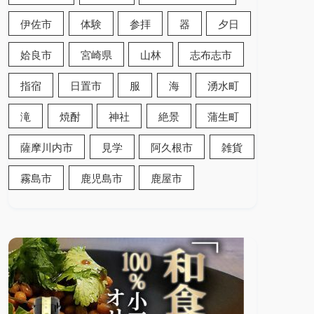
伊佐市
体験
参拝
器
夕日
姶良市
宮崎県
山林
志布志市
指宿
日置市
服
海
湧水町
滝
焼酎
神社
絶景
蒲生町
薩摩川内市
見学
阿久根市
雑貨
霧島市
鹿児島市
鹿屋市