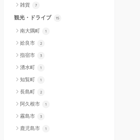
雑貨
7
観光・ドライブ
15
南大隅町
1
姶良市
2
指宿市
3
湧水町
1
知覧町
1
長島町
2
阿久根市
1
霧島市
3
鹿児島市
1