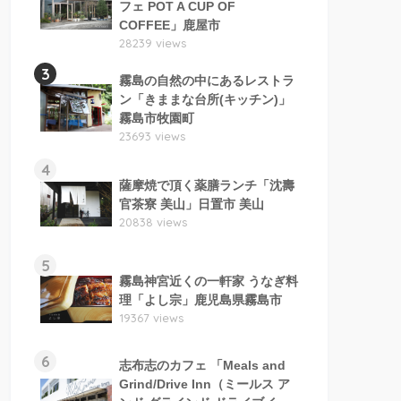
フェ POT A CUP OF
COFFEE」鹿屋市
28239 views
3
霧島の自然の中にあるレストラ
ン「きままな台所(キッチン)」
霧島市牧園町
23693 views
4
薩摩焼で頂く薬膳ランチ「沈壽
官茶寮 美山」日置市 美山
20838 views
5
霧島神宮近くの一軒家 うなぎ料
理「よし宗」鹿児島県霧島市
19367 views
6
志布志のカフェ 「Meals and
Grind/Drive Inn（ミールス ア