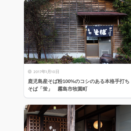
2017年1月10日
鹿児島産そば粉100%のコシのある本格手打ち
そば「蛍」 霧島市牧園町