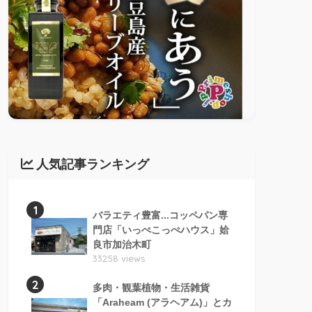
人気記事ランキング
1
バラエティ豊富...コッペパン専
門店「いっぺこっぺハウス」姶
良市加治木町
33258 views
2
多肉・観葉植物・生活雑貨
「Araheam (アラヘアム)」とカ