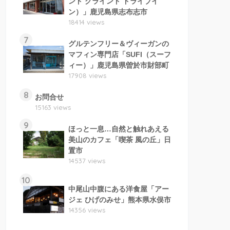
ンド グラインド ドライブイ
ン）」鹿児島県志布志市
18414 views
7
グルテンフリー＆ヴィーガンの
マフィン専門店「SUFI（スーフ
ィー）」鹿児島県曽於市財部町
17908 views
8
お問合せ
15163 views
9
ほっと一息…自然と触れあえる
美山のカフェ「喫茶 風の丘」日
置市
14537 views
10
中尾山中腹にある洋食屋「アー
ジェ ひげのみせ」熊本県水俣市
14356 views