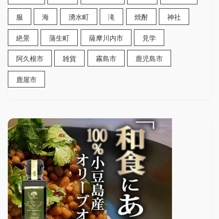
服
海
湧水町
滝
焼酎
神社
絶景
蒲生町
薩摩川内市
見学
阿久根市
雑貨
霧島市
鹿児島市
鹿屋市