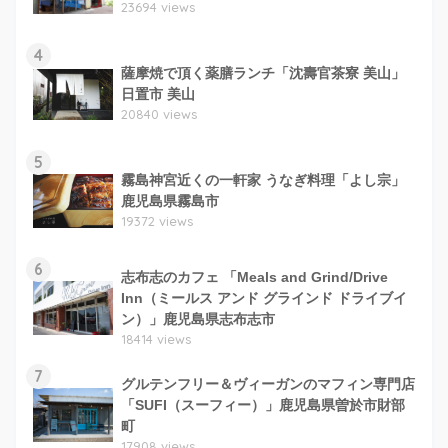
23694 views
4
薩摩焼で頂く薬膳ランチ「沈壽官茶寮 美山」
日置市 美山
20840 views
5
霧島神宮近くの一軒家 うなぎ料理「よし宗」
鹿児島県霧島市
19372 views
6
志布志のカフェ 「Meals and Grind/Drive
Inn（ミールス アンド グラインド ドライブイ
ン）」鹿児島県志布志市
18414 views
7
グルテンフリー＆ヴィーガンのマフィン専門店
「SUFI（スーフィー）」鹿児島県曽於市財部
町
17908 views