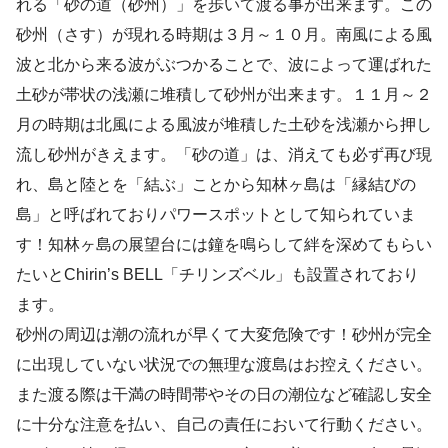
れる「砂の道（砂州）」を歩いて渡る事が出来ます。この
砂州（さす）が現れる時期は３月～１０月。南風による風
波と北から来る波がぶつかることで、波によって運ばれた
土砂が帯状の浅瀬に堆積して砂州が出来ます。１１月～２
月の時期は北風による風波が堆積した土砂を浅瀬から押し
流し砂州がきえます。「砂の道」は、消えても必ず再び現
れ、島と陸とを「結ぶ」ことから知林ヶ島は「縁結びの
島」と呼ばれておりパワースポットとして知られていま
す！知林ヶ島の展望台には鐘を鳴らして絆を深めてもらい
たいとChirin’s BELL「チリンズベル」も設置されており
ます。
砂州の周辺は潮の流れが早くて大変危険です！砂州が完全
に出現していない状況での無理な渡島はお控えください。
また渡る際は干満の時間帯やその日の潮位など確認し安全
に十分な注意を払い、自己の責任において行動ください。