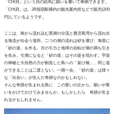
「CHI貝」という貝の絵馬に願いを書いて奉納できます。
「CHI貝」は、JR指宿駅構内の観光案内所などで販売(200
円)しているようです。
ここは、南から流れ込む黒潮の分流と鹿児島湾から流れ出
る海流が出会う場所。二つの潮の流れは砂を運び、海底に
「砂の道」を作る。月の引力と地球の自転が潮の満ち引き
を生み、引潮になると「砂の道」はその姿を現わす。宇宙
の神秘と大自然の力が創造した島への「架け橋」。同じ道
ができることは二度とない。一期一会。「砂の道」は様々
な「出合い」が生んだ奇跡なのかもしれない。
そんな奇跡が生まれる島に この誓いの丘から、願いや誓
いをかけてかけてみませんか。もしかしたら 奇跡が生ま
れるかもしれません。