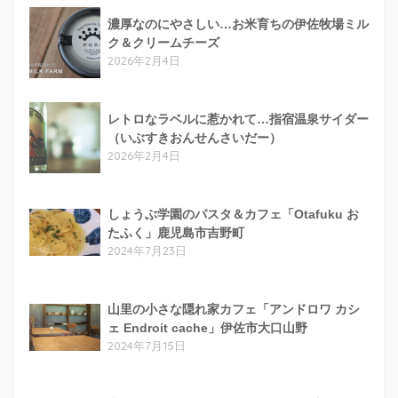
濃厚なのにやさしい…お米育ちの伊佐牧場ミル
ク＆クリームチーズ
2026年2月4日
レトロなラベルに惹かれて…指宿温泉サイダー
（いぶすきおんせんさいだー）
2026年2月4日
しょうぶ学園のパスタ＆カフェ「Otafuku お
たふく」鹿児島市吉野町
2024年7月23日
山里の小さな隠れ家カフェ「アンドロワ カシ
ェ Endroit cache」伊佐市大口山野
2024年7月15日