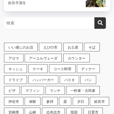
姶良市蒲生
いい感じのお店
えびの市
お土産
そば
アロマ
アーユルヴェーダ
カウンター
キッシュ
ケーキ
コース料理
ディナー
ドライブ
ハンバーガー
パスタ
パン
ピザ
マフィン
ランチ
一軒家・古民家
伊佐市
体験
参拝
器
夕日
姶良市
宮崎県
山林
志布志市
指宿
日置市