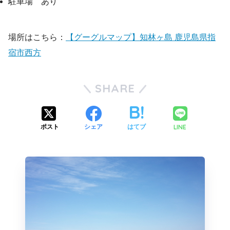
駐車場 あり
場所はこちら：
【グーグルマップ】知林ヶ島 鹿児島県指
宿市西方
SHARE
LINE
ポスト
シェア
はてブ