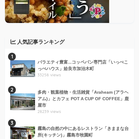
人気記事ランキング
1
バラエティ豊富...コッペパン専門店「いっぺこ
っぺハウス」姶良市加治木町
33258 views
2
多肉・観葉植物・生活雑貨「Araheam (アラヘ
アム)」とカフェ POT A CUP OF COFFEE」鹿
屋市
28239 views
3
霧島の自然の中にあるレストラン「きままな台
所(キッチン)」霧島市牧園町