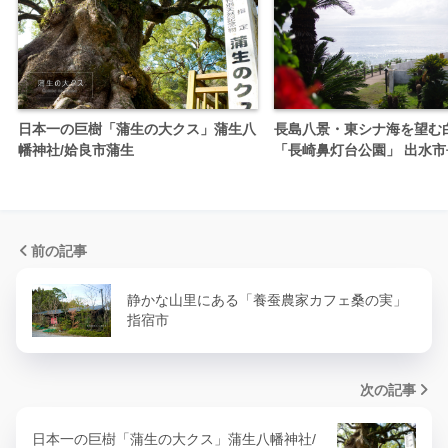
日本一の巨樹「蒲生の大クス」蒲生八
長島八景・東シナ海を望む
幡神社/姶良市蒲生
「長崎鼻灯台公園」 出水市
前の記事
静かな山里にある「養蚕農家カフェ桑の実」
指宿市
次の記事
日本一の巨樹「蒲生の大クス」蒲生八幡神社/