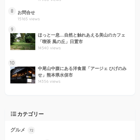
8
お問合せ
15165 views
9
ほっと一息…自然と触れあえる美山のカフェ
「喫茶 風の丘」日置市
14540 views
10
中尾山中腹にある洋食屋「アージェ ひげのみ
せ」熊本県水俣市
14356 views
カテゴリー
グルメ
72