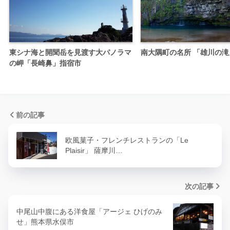
東シナ海と開聞岳を見渡す大パノラマ
南大隅町の名所 「雄川の滝
の岬「長崎鼻」指宿市
前の記事
欧風菓子・フレンチレストランの「Le
Plaisir」 薩摩川…
次の記事
中尾山中腹にある洋食屋「アージェ ひげのみ
せ」熊本県水俣市