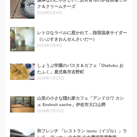
ク＆クリームチーズ
2026年2月4日
レトロなラベルに惹かれて…指宿温泉サイダー
（いぶすきおんせんさいだー）
2026年2月4日
しょうぶ学園のパスタ＆カフェ「Otafuku お
たふく」鹿児島市吉野町
2024年7月23日
山里の小さな隠れ家カフェ「アンドロワ カシ
ェ Endroit cache」伊佐市大口山野
2024年7月15日
和フレンチ 「レストラン izuru（イヅル）」ラ