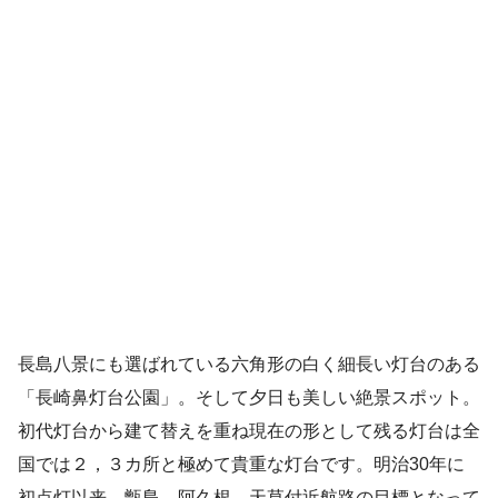
長島八景にも選ばれている六角形の白く細長い灯台のある
「長崎鼻灯台公園」。そして夕日も美しい絶景スポット。
初代灯台から建て替えを重ね現在の形として残る灯台は全
国では２，３カ所と極めて貴重な灯台です。明治30年に
初点灯以来、甑島、阿久根、天草付近航路の目標となって