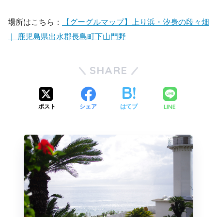
場所はこちら：
【グーグルマップ】上り浜・汐身の段々畑
｜ 鹿児島県出水郡長島町下山門野
SHARE
LINE
ポスト
シェア
はてブ