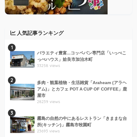
人気記事ランキング
1
バラエティ豊富...コッペパン専門店「いっぺこ
っぺハウス」姶良市加治木町
33258 views
2
多肉・観葉植物・生活雑貨「Araheam (アラヘ
アム)」とカフェ POT A CUP OF COFFEE」鹿
屋市
28239 views
3
霧島の自然の中にあるレストラン「きままな台
所(キッチン)」霧島市牧園町
23693 views