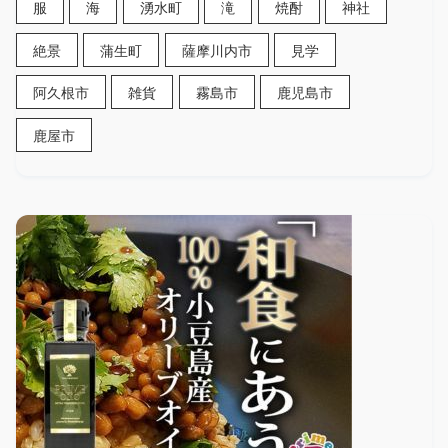
服
海
湧水町
滝
焼酎
神社
絶景
蒲生町
薩摩川内市
見学
阿久根市
雑貨
霧島市
鹿児島市
鹿屋市