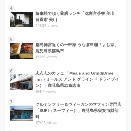
4
薩摩焼で頂く薬膳ランチ「沈壽官茶寮 美山」
日置市 美山
20838 views
5
霧島神宮近くの一軒家 うなぎ料理「よし宗」
鹿児島県霧島市
19368 views
6
志布志のカフェ 「Meals and Grind/Drive
Inn（ミールス アンド グラインド ドライブイ
ン）」鹿児島県志布志市
18414 views
7
グルテンフリー＆ヴィーガンのマフィン専門店
「SUFI（スーフィー）」鹿児島県曽於市財部
町
17908 views