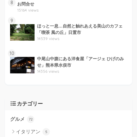
8
お問合せ
15164 views
9
ほっと一息…自然と触れあえる美山のカフェ
「喫茶 風の丘」日置市
14539 views
10
中尾山中腹にある洋食屋「アージェ ひげのみ
せ」熊本県水俣市
14356 views
カテゴリー
グルメ
72
イタリアン
5