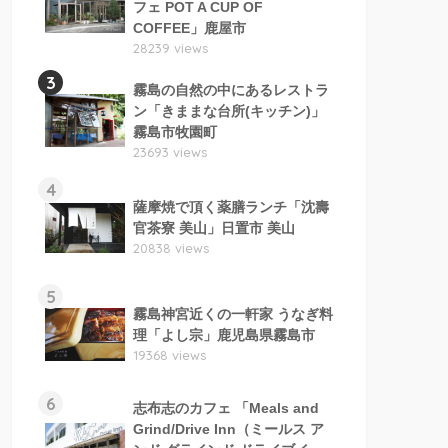
フェ POT A CUP OF
COFFEE」鹿屋市
28239 views
3
霧島の自然の中にあるレストラ
ン「きままな台所(キッチン)」
霧島市牧園町
23693 views
4
薩摩焼で頂く薬膳ランチ「沈壽
官茶寮 美山」日置市 美山
20838 views
5
霧島神宮近くの一軒家 うなぎ料
理「よし宗」鹿児島県霧島市
19368 views
6
志布志のカフェ 「Meals and
Grind/Drive Inn（ミールス ア