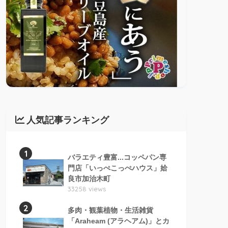
人気記事ランキング
1
バラエティ豊富...コッペパン専
門店「いっぺこっぺハウス」姶
良市加治木町
33258 views
2
多肉・観葉植物・生活雑貨
「Araheam (アラヘアム)」とカ