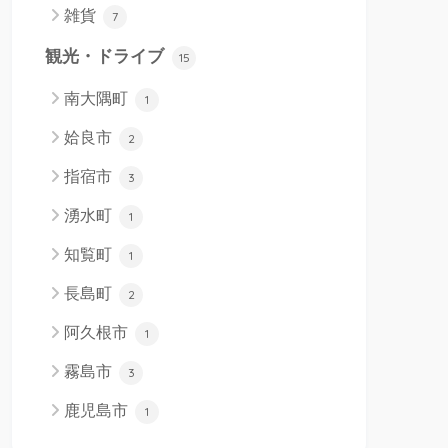
雑貨
7
観光・ドライブ
15
南大隅町
1
姶良市
2
指宿市
3
湧水町
1
知覧町
1
長島町
2
阿久根市
1
霧島市
3
鹿児島市
1