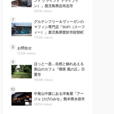
ンド グラインド ドライブイ
ン）」鹿児島県志布志市
18414 views
7
グルテンフリー＆ヴィーガンの
マフィン専門店「SUFI（スーフ
ィー）」鹿児島県曽於市財部町
17908 views
8
お問合せ
15164 views
9
ほっと一息…自然と触れあえる
美山のカフェ「喫茶 風の丘」日
置市
14538 views
10
中尾山中腹にある洋食屋「アー
ジェ ひげのみせ」熊本県水俣市
14356 views