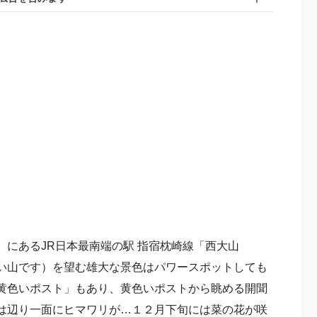
にあるJR日本最南端の駅 指宿枕崎線「西大山
い山です）を望む雄大な景色はパワースポットしても
黄色いポスト」もあり、黄色いポストから眺める開聞
は辺り一面にヒマワリが…１２月下旬には菜の花が咲