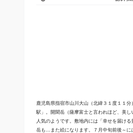
鹿児島県指宿市山川大山（北緯３１度１１分）
駅」。開聞岳（薩摩富士と言われほど、美し
人気のようです。敷地内には「幸せを届ける
岳も…また絵になります。７月中旬前後～に