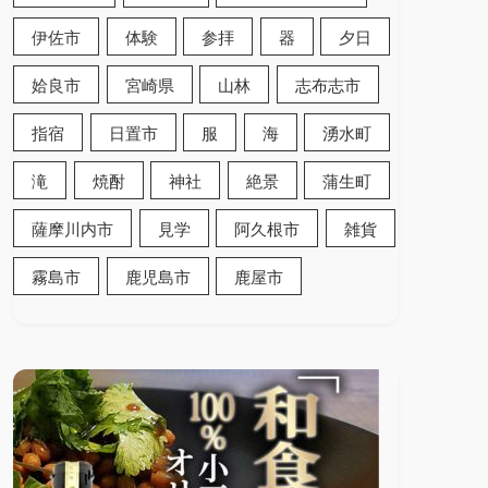
伊佐市
体験
参拝
器
夕日
姶良市
宮崎県
山林
志布志市
指宿
日置市
服
海
湧水町
滝
焼酎
神社
絶景
蒲生町
薩摩川内市
見学
阿久根市
雑貨
霧島市
鹿児島市
鹿屋市